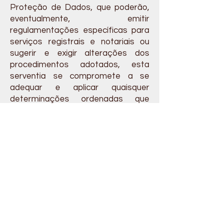
Proteção de Dados, que poderão,
eventualmente, emitir
regulamentações específicas para
serviços registrais e notariais ou
sugerir e exigir alterações dos
procedimentos adotados, esta
serventia se compromete a se
adequar e aplicar quaisquer
determinações ordenadas que
porventura venham a ser aplicáveis
à serventia.
i) Quais são os meus direitos como
titular?
A LGPD garante uma série de
direitos relacionados aos dados
pessoais, que poderão ser
exercidos junto à serventia, quando